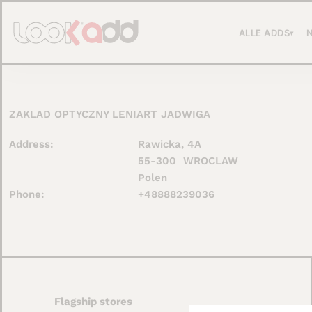
Ga
naar
ALLE ADDS
▾
de
inhoud
ZAKLAD OPTYCZNY LENIART JADWIGA
Address:
Rawicka, 4A
55-300
WROCLAW
Polen
Phone:
+48888239036
Flagship stores