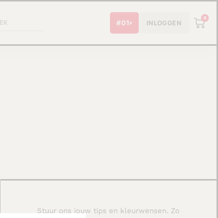
W
0
#01
INLOGGEN
▾
Stuur ons jouw tips en kleurwensen. Zo