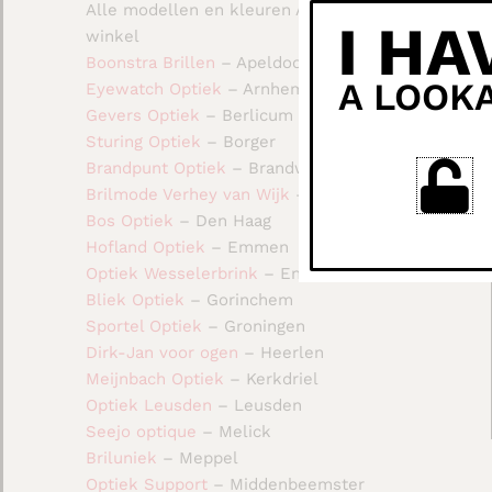
Alle modellen en kleuren Add’s in de
I HA
winkel
Boonstra Brillen
– Apeldoorn
A LOOK
Eyewatch Optiek
– Arnhem
Gevers Optiek
– Berlicum
Sturing Optiek
– Borger
Brandpunt Optiek
– Brandwijk
Brilmode Verhey van Wijk
– Den Haag
Bos Optiek
– Den Haag
Hofland Optiek
– Emmen
Optiek Wesselerbrink
– Enschede
Bliek Optiek
– Gorinchem
Sportel Optiek
– Groningen
Dirk-Jan voor ogen
– Heerlen
Meijnbach Optiek
– Kerkdriel
Optiek Leusden
– Leusden
Seejo optique
– Melick
Briluniek
– Meppel
Optiek Support
– Middenbeemster