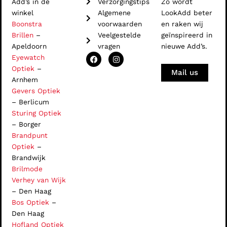
Add’s in de
Verzorgingstips
Zo wordt
winkel
Algemene
LookAdd beter
Boonstra
voorwaarden
en raken wij
Brillen
–
Veelgestelde
geïnspireerd in
Apeldoorn
vragen
nieuwe Add’s.
F
I
Eyewatch
a
n
Optiek
–
c
s
Mail us
e
t
Arnhem
b
a
Gevers Optiek
o
g
o
r
– Berlicum
k
a
Sturing Optiek
m
– Borger
Brandpunt
Optiek
–
Brandwijk
Brilmode
Verhey van Wijk
– Den Haag
Bos Optiek
–
Den Haag
Hofland Optiek