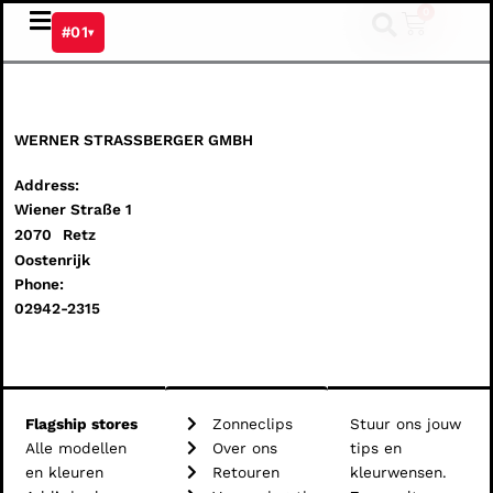
Ga
0
Winkel
#01
▾
naar
de
inhoud
WERNER STRASSBERGER GMBH
Address:
Wiener Straße 1
2070
Retz
Oostenrijk
Phone:
02942-2315
Flagship stores
Zonneclips
Stuur ons jouw
Alle modellen
Over ons
tips en
en kleuren
Retouren
kleurwensen.