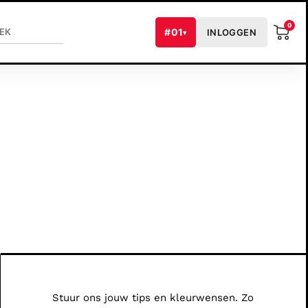
W
0
#01
INLOGGEN
▾
Stuur ons jouw tips en kleurwensen. Zo