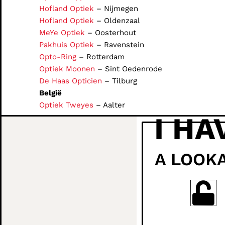
Hofland Optiek
– Nijmegen
Hofland Optiek
– Oldenzaal
MeYe Optiek
– Oosterhout
Pakhuis Optiek
– Ravenstein
Opto-Ring
– Rotterdam
Optiek Moonen
– Sint Oedenrode
De Haas Opticien
– Tilburg
België
Optiek Tweyes
– Aalter
I HA
A LOOK