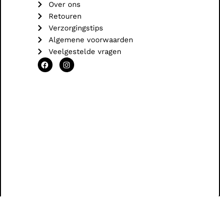
Over ons
Retouren
Verzorgingstips
Algemene voorwaarden
Veelgestelde vragen
F
I
a
n
c
s
e
t
b
a
o
g
o
r
k
a
m