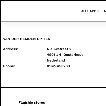
Ga
naar
ALLE ADDS
▾
de
inhoud
VAN DER HEIJDEN OPTIEK
Address:
Nieuwstraat 2
4901 JH
Oosterhout
Nederland
Phone:
0162-453288
Flagship stores