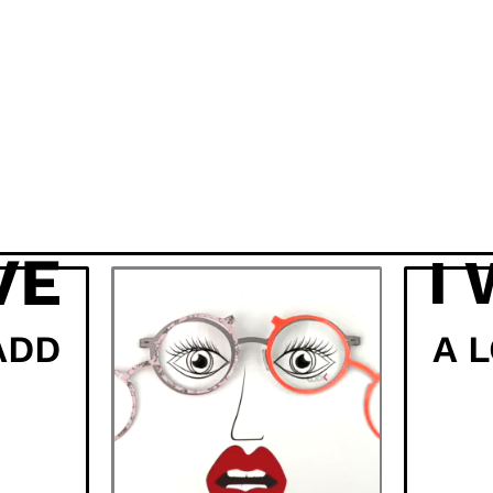
VE
I
ADD
A 