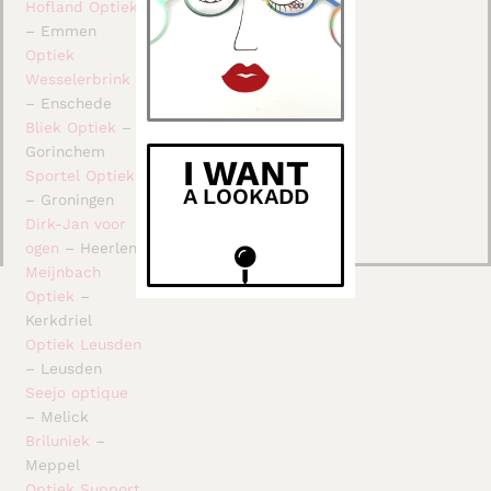
Hofland Optiek
– Emmen
Optiek
Wesselerbrink
– Enschede
Bliek Optiek
–
Gorinchem
I WANT
Sportel Optiek
A LOOKADD
– Groningen
Dirk-Jan voor
ogen
– Heerlen
Meijnbach
Optiek
–
Kerkdriel
Optiek Leusden
– Leusden
Seejo optique
– Melick
Briluniek
–
Meppel
Optiek Support