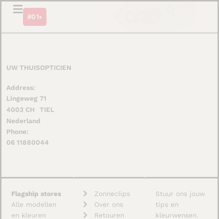
Ga
0
Winkel
#01
naar
▾
de
inhoud
UW THUISOPTICIEN
Address:
Lingeweg 71
4003 CH
TIEL
Nederland
Phone:
06 11880044
Flagship stores
Zonneclips
Stuur ons jouw
Alle modellen
Over ons
tips en
en kleuren
Retouren
kleurwensen.