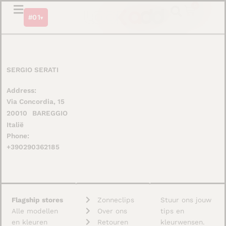
Ga
0
Winkel
#01
naar
▾
de
inhoud
SERGIO SERATI
Address:
Via Concordia, 15
20010
BAREGGIO
Italië
Phone:
+390290362185
Flagship stores
Zonneclips
Stuur ons jouw
Alle modellen
Over ons
tips en
en kleuren
Retouren
kleurwensen.