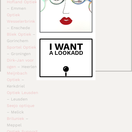
Hofland Optiek
– Emmen
Optiek
Wesselerbrink
– Enschede
Bliek Optiek
–
Gorinchem
I WANT
Sportel Optiek
A LOOKADD
– Groningen
Dirk-Jan voor
ogen
– Heerlen
Meijnbach
Optiek
–
Kerkdriel
Optiek Leusden
– Leusden
Seejo optique
– Melick
Briluniek
–
Meppel
Optiek Support