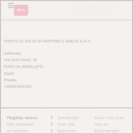
Ga
0
Winkel
#01
naar
▾
de
inhoud
PUNTO DI VISTA DI PAPPONI E GAETA S.N.C.
Address:
Via Don Pasti, 18
FUNO DI ARGELATO
Italië
Phone:
+39051861103
Flagship stores
Zonneclips
Stuur ons jouw
Alle modellen
Over ons
tips en
en kleuren
Retouren
kleurwensen.