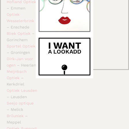
Hofland Optiek
– Emmen
Optiek
Wesselerbrink
– Enschede
Bliek Optiek
–
Gorinchem
I WANT
Sportel Optiek
A LOOKADD
– Groningen
Dirk-Jan voor
ogen
– Heerlen
Meijnbach
Optiek
–
Kerkdriel
Optiek Leusden
– Leusden
Seejo optique
– Melick
Briluniek
–
Meppel
Optiek Support