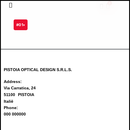
Ga
0
Winkel
naar
de
inhoud
#01
▾
PISTOIA OPTICAL DESIGN S.R.L.S.
Address:
Via Carratica, 24
51100
PISTOIA
Italië
Phone:
000 000000