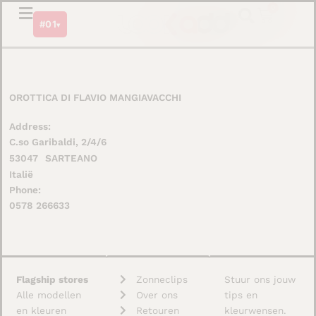
Ga
0
Winkel
#01
naar
▾
de
inhoud
OROTTICA DI FLAVIO MANGIAVACCHI
Address:
C.so Garibaldi, 2/4/6
53047
SARTEANO
Italië
Phone:
0578 266633
Flagship stores
Zonneclips
Stuur ons jouw
Alle modellen
Over ons
tips en
en kleuren
Retouren
kleurwensen.