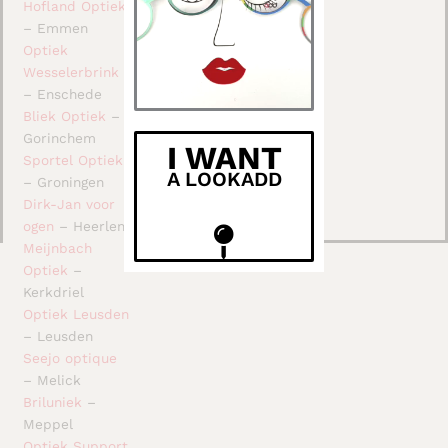
Hofland Optiek
– Emmen
Optiek
Wesselerbrink
– Enschede
Bliek Optiek
–
Gorinchem
I WANT
Sportel Optiek
A LOOKADD
– Groningen
Dirk-Jan voor
ogen
– Heerlen
Meijnbach
Optiek
–
Kerkdriel
Optiek Leusden
– Leusden
Seejo optique
– Melick
Briluniek
–
Meppel
Optiek Support