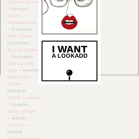
Hofland Optiek
– Emmen
Optiek
Wesselerbrink
– Enschede
Bliek Optiek
–
Gorinchem
I WANT
Sportel Optiek
A LOOKADD
– Groningen
Dirk-Jan voor
ogen
– Heerlen
Meijnbach
Optiek
–
Kerkdriel
Optiek Leusden
– Leusden
Seejo optique
– Melick
Briluniek
–
Meppel
Optiek Support