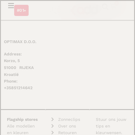
Ga
0
Winkel
#01
naar
▾
de
inhoud
OPTIMAX D.O.O.
Address:
Korzo, 5
51000
RIJEKA
Kroatië
Phone:
+35851214642
Flagship stores
Zonneclips
Stuur ons jouw
Alle modellen
Over ons
tips en
en kleuren
Retouren
kleurwensen.