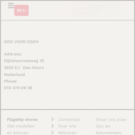
Ga
0
Winkel
#01
naar
▾
de
inhoud
OOG VOOR OGEN
Address:
Dijkshoornseweg 35
2635 EJ
Den Hoorn
Nederland
Phone:
010 479 08 98
Flagship stores
Zonneclips
Stuur ons jouw
Alle modellen
Over ons
tips en
en kleuren
Retouren
kleurwensen.