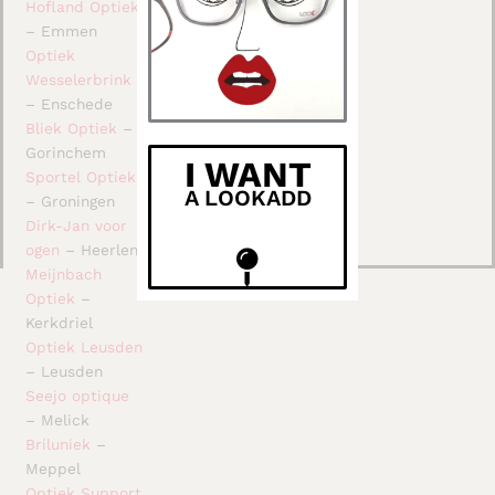
Hofland Optiek
– Emmen
Optiek
Wesselerbrink
– Enschede
Bliek Optiek
–
Gorinchem
I WANT
Sportel Optiek
A LOOKADD
– Groningen
Dirk-Jan voor
ogen
– Heerlen
Meijnbach
Optiek
–
Kerkdriel
Optiek Leusden
– Leusden
Seejo optique
– Melick
Briluniek
–
Meppel
Optiek Support