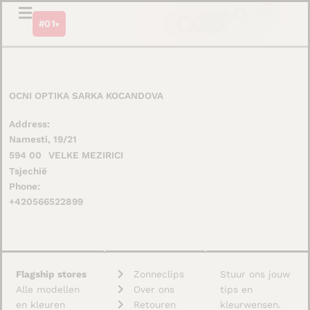
Ga
0
Winkel
#01
naar
▾
de
inhoud
OCNI OPTIKA SARKA KOCANDOVA
Address:
Namesti, 19/21
594 00
VELKE MEZIRICI
Tsjechië
Phone:
+420566522899
Flagship stores
Zonneclips
Stuur ons jouw
Alle modellen
Over ons
tips en
en kleuren
Retouren
kleurwensen.