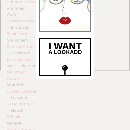
Hofland Optiek
– Emmen
Optiek
Wesselerbrink
– Enschede
Bliek Optiek
–
Gorinchem
I WANT
Sportel Optiek
A LOOKADD
– Groningen
Dirk-Jan voor
ogen
– Heerlen
Meijnbach
Optiek
–
Kerkdriel
Optiek Leusden
– Leusden
Seejo optique
– Melick
Briluniek
–
Meppel
Optiek Support