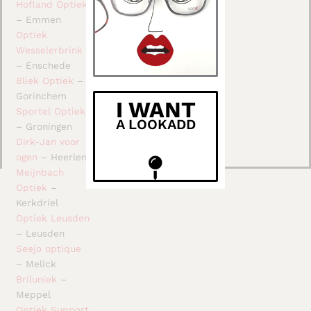
Hofland Optiek
– Emmen
Optiek
Wesselerbrink
– Enschede
Bliek Optiek
–
Gorinchem
I WANT
Sportel Optiek
A LOOKADD
– Groningen
Dirk-Jan voor
ogen
– Heerlen
Meijnbach
Optiek
–
Kerkdriel
Optiek Leusden
– Leusden
Seejo optique
– Melick
Briluniek
–
Meppel
Optiek Support