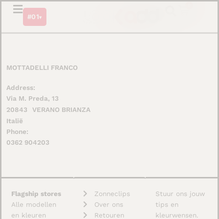
Ga
0
Winkel
#01
naar
▾
de
inhoud
MOTTADELLI FRANCO
Address:
Via M. Preda, 13
20843
VERANO BRIANZA
Italië
Phone:
0362 904203
Flagship stores
Zonneclips
Stuur ons jouw
Alle modellen
Over ons
tips en
en kleuren
Retouren
kleurwensen.