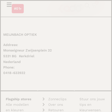
Ga
0
Winkel
#01
naar
▾
de
inhoud
MEIJNBACH OPTIEK
Address:
Monseigneur Zwijsenplein 32
5331 BG
Kerkdriel
Nederland
Phone:
0418-633932
Flagship stores
Zonneclips
Stuur ons jouw
Alle modellen
Over ons
tips en
en kleuren
Retouren
kleurwensen.