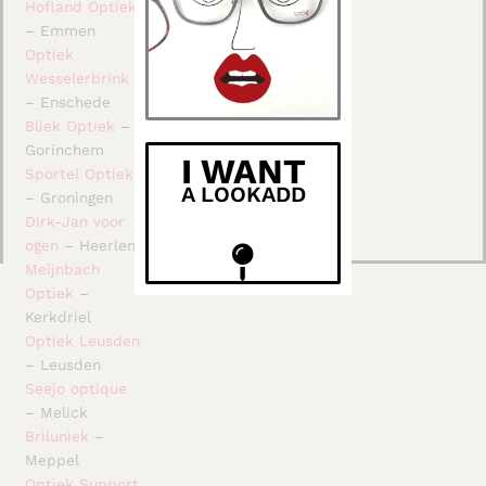
Hofland Optiek
– Emmen
Optiek
Wesselerbrink
– Enschede
Bliek Optiek
–
Gorinchem
I WANT
Sportel Optiek
A LOOKADD
– Groningen
Dirk-Jan voor
ogen
– Heerlen
Meijnbach
Optiek
–
Kerkdriel
Optiek Leusden
– Leusden
Seejo optique
– Melick
Briluniek
–
Meppel
Optiek Support