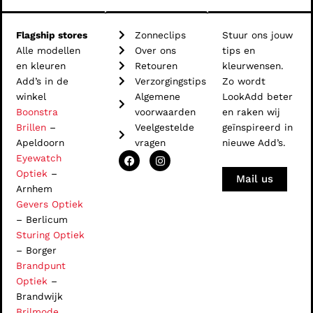
Flagship stores
Zonneclips
Stuur ons jouw
Alle modellen
Over ons
tips en
en kleuren
Retouren
kleurwensen.
Add’s in de
Verzorgingstips
Zo wordt
winkel
Algemene
LookAdd beter
Boonstra
voorwaarden
en raken wij
Brillen
–
Veelgestelde
geïnspireerd in
Apeldoorn
vragen
nieuwe Add’s.
F
I
Eyewatch
a
n
Optiek
–
c
s
Mail us
e
t
Arnhem
b
a
Gevers Optiek
o
g
o
r
– Berlicum
k
a
Sturing Optiek
m
– Borger
Brandpunt
Optiek
–
Brandwijk
Brilmode