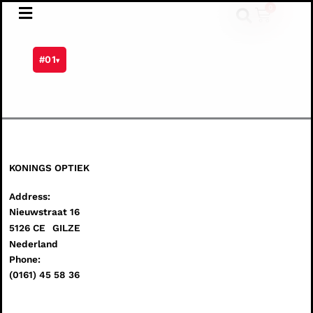
Ga
0
Winkel
naar
de
inhoud
#01
▾
KONINGS OPTIEK
Address:
Nieuwstraat 16
5126 CE
GILZE
Nederland
Phone:
(0161) 45 58 36