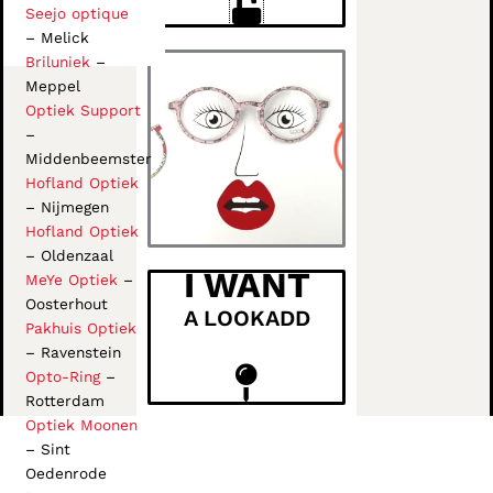
Seejo optique
– Melick
Briluniek
–
Meppel
Optiek Support
–
Middenbeemster
Hofland Optiek
– Nijmegen
Hofland Optiek
– Oldenzaal
I WANT
MeYe Optiek
–
Oosterhout
A LOOKADD
Pakhuis Optiek
– Ravenstein
Opto-Ring
–
Rotterdam
Optiek Moonen
– Sint
Oedenrode