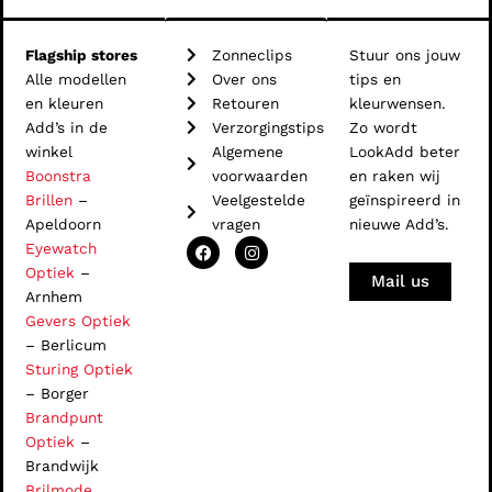
Flagship stores
Zonneclips
Stuur ons jouw
Alle modellen
Over ons
tips en
en kleuren
Retouren
kleurwensen.
Add’s in de
Verzorgingstips
Zo wordt
winkel
Algemene
LookAdd beter
Boonstra
voorwaarden
en raken wij
Brillen
–
Veelgestelde
geïnspireerd in
Apeldoorn
vragen
nieuwe Add’s.
F
I
Eyewatch
a
n
Optiek
–
c
s
Mail us
e
t
Arnhem
b
a
Gevers Optiek
o
g
o
r
– Berlicum
k
a
Sturing Optiek
m
– Borger
Brandpunt
Optiek
–
Brandwijk
Brilmode