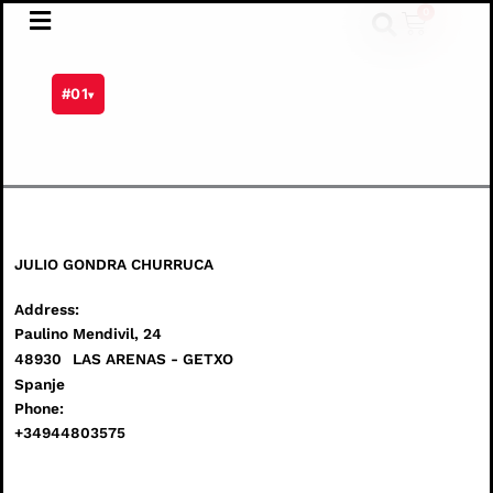
Ga
0
Winkel
naar
de
inhoud
#01
▾
JULIO GONDRA CHURRUCA
Address:
Paulino Mendivil, 24
48930
LAS ARENAS - GETXO
Spanje
Phone:
+34944803575