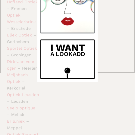
Hofland Optiek
– Emmen
Optiek
Wesselerbrink
– Enschede
Bliek Optiek
–
Gorinchem
I WANT
Sportel Optiek
A LOOKADD
– Groningen
Dirk-Jan voor
ogen
– Heerlen
Meijnbach
Optiek
–
Kerkdriel
Optiek Leusden
– Leusden
Seejo optique
– Melick
Briluniek
–
Meppel
Optiek Support