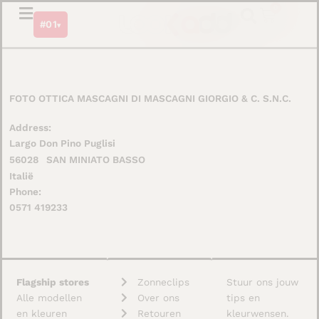
Ga
0
Winkel
#01
naar
▾
de
inhoud
FOTO OTTICA MASCAGNI DI MASCAGNI GIORGIO & C. S.N.C.
Address:
Largo Don Pino Puglisi
56028
SAN MINIATO BASSO
Italië
Phone:
0571 419233
Flagship stores
Zonneclips
Stuur ons jouw
Alle modellen
Over ons
tips en
en kleuren
Retouren
kleurwensen.