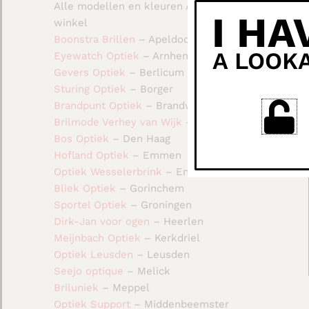
Alle modellen en kleuren Add’s in de
I HA
winkel
Boonstra Brillen
– Apeldoorn
A LOOK
Eyewatch Optiek
– Arnhem
Gevers Optiek
– Berlicum
Sturing Optiek
– Borger
Brandpunt Optiek
– Brandwijk
Brilmode Verhey van Wijk
– Den Haag
Bos Optiek
– Den Haag
Hofland Optiek
– Emmen
Optiek Wesselerbrink
– Enschede
Bliek Optiek
– Gorinchem
Sportel Optiek
– Groningen
Dirk-Jan voor ogen
– Heerlen
Meijnbach Optiek
– Kerkdriel
Optiek Leusden
– Leusden
Seejo optique
– Melick
Briluniek
– Meppel
Optiek Support
– Middenbeemster