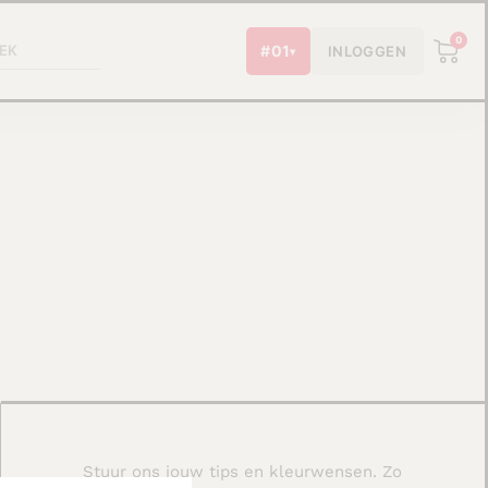
W
0
#01
INLOGGEN
▾
Stuur ons jouw tips en kleurwensen. Zo