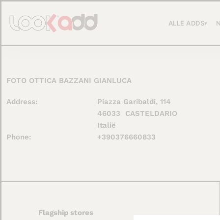
Ga
naar
ALLE ADDS
▾
de
inhoud
FOTO OTTICA BAZZANI GIANLUCA
Address:
Piazza Garibaldi, 114
46033
CASTELDARIO
Italië
Phone:
+390376660833
Flagship stores