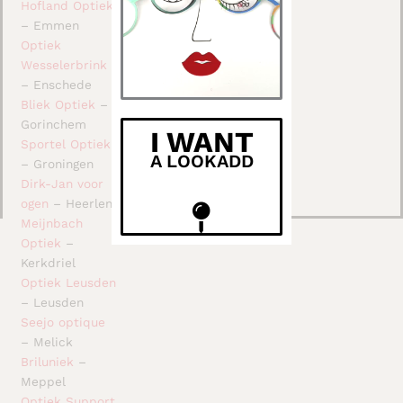
Hofland Optiek
– Emmen
Optiek
Wesselerbrink
– Enschede
Bliek Optiek
–
Gorinchem
I WANT
Sportel Optiek
A LOOKADD
– Groningen
Dirk-Jan voor
ogen
– Heerlen
Meijnbach
Optiek
–
Kerkdriel
Optiek Leusden
– Leusden
Seejo optique
– Melick
Briluniek
–
Meppel
Optiek Support