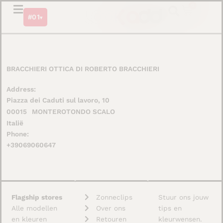
Ga
0
Winkel
#01
naar
▾
de
inhoud
BRACCHIERI OTTICA DI ROBERTO BRACCHIERI
Address:
Piazza dei Caduti sul lavoro, 10
00015
MONTEROTONDO SCALO
Italië
Phone:
+39069060647
Flagship stores
Zonneclips
Stuur ons jouw
Alle modellen
Over ons
tips en
en kleuren
Retouren
kleurwensen.