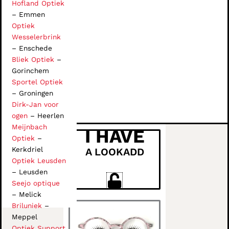
Hofland Optiek
– Emmen
Optiek
Wesselerbrink
– Enschede
Bliek Optiek
–
Gorinchem
Sportel Optiek
– Groningen
Dirk-Jan voor
ogen
– Heerlen
Meijnbach
I HAVE
Optiek
–
Kerkdriel
A LOOKADD
Optiek Leusden
– Leusden
Seejo optique
– Melick
Briluniek
–
Meppel
Optiek Support