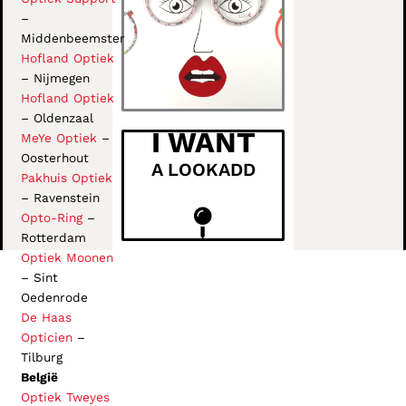
–
Middenbeemster
Hofland Optiek
– Nijmegen
Hofland Optiek
– Oldenzaal
I WANT
MeYe Optiek
–
Oosterhout
A LOOKADD
Pakhuis Optiek
– Ravenstein
Opto-Ring
–
Rotterdam
Optiek Moonen
– Sint
Oedenrode
De Haas
Opticien
–
Tilburg
België
Optiek Tweyes