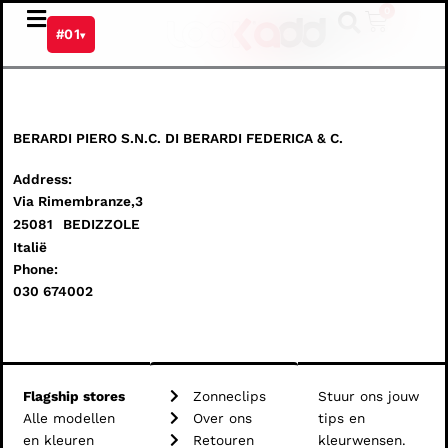
Ga
0
Winkel
#01
naar
▾
de
inhoud
BERARDI PIERO S.N.C. DI BERARDI FEDERICA & C.
Address:
Via Rimembranze,3
25081
BEDIZZOLE
Italië
Phone:
030 674002
Flagship stores
Zonneclips
Stuur ons jouw
Alle modellen
Over ons
tips en
en kleuren
Retouren
kleurwensen.